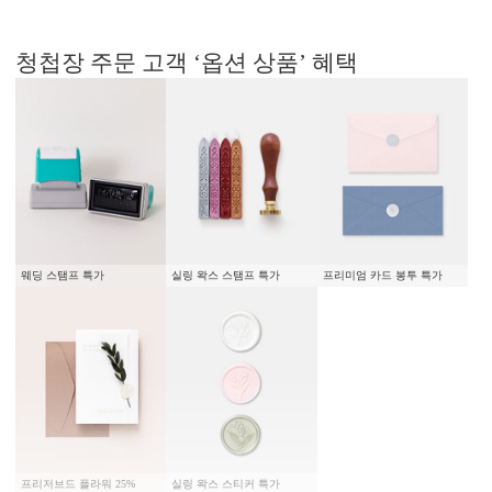
청첩장 주문 고객 ‘옵션 상품’ 혜택
웨딩 스탬프 특가
실링 왁스 스탬프 특가
프리미엄 카드 봉투 특가
프리저브드 플라워 25%
실링 왁스 스티커 특가