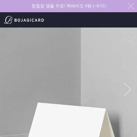
청첩장 샘플 무료! 택배비도 0원 (~8/31)