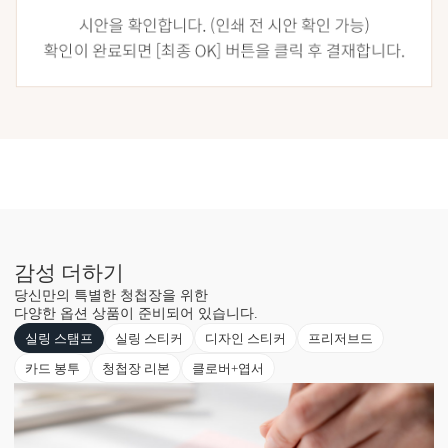
감성 더하기
당신만의 특별한 청첩장을 위한
다양한 옵션 상품이 준비되어 있습니다.
실링 스탬프
실링 스티커
디자인 스티커
프리저브드
카드 봉투
청첩장 리본
클로버+엽서