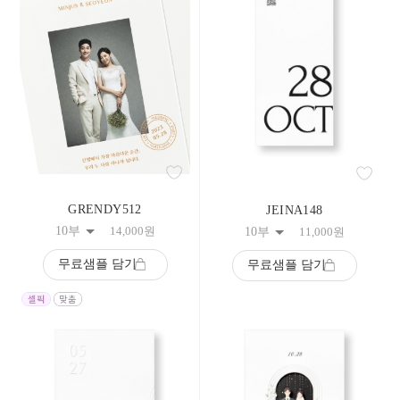
GRENDY512
JEINA148
10부
14,000
원
10부
11,000
원
무료샘플 담기
무료샘플 담기