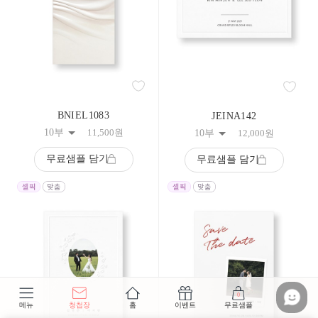
BNIEL1083
JEINA142
10부
11,500
원
10부
12,000
원
무료샘플 담기
무료샘플 담기
0
메뉴
청첩장
홈
이벤트
무료샘플