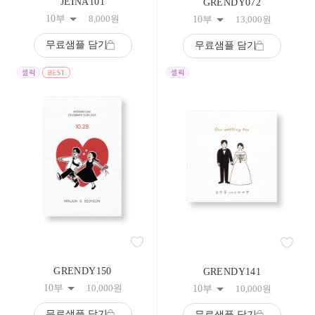
JEINA101
GRENDY072
84
10부
8,000
원
10부
13,000
원
85
86
무료샘플 담기
무료샘플 담기
87
88
89
90
91
92
93
94
95
96
97
98
99
100
101
102
103
104
GRENDY150
GRENDY141
105
10부
10,000
원
10부
10,000
원
106
107
무료샘플 담기
무료샘플 담기