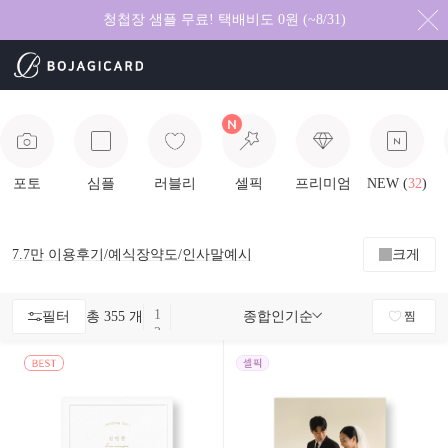
청첩장 샘플 무료! 택배비도 0원 (~8/31)
포토
심플
러블리
셀픽
프리미엄
NEW (
32
)
7.7만
이용후기
/
예식장약도
/
인사말예시
크게
1
필터
총 355 개
종합인기순
찜
2
3
4
5
6
7
8