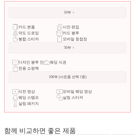
10부
카드 본품
시안 편집
약도 드로잉
카드 봉투
봉합 스티커
모바일 청첩장
50부
디자인 봉투 인쇄
웨딩 식권
전용 쇼핑백
100부 (사은품 선택 1종)
식전 영상
모바일 웨딩 영상
웨딩 스탬프
실링 스티커
실링 패키지
함께 비교하면 좋은 제품