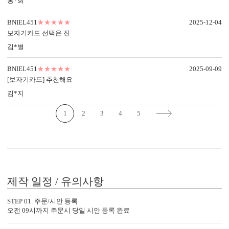
홍*희
BNIEL451
★★★★★
2025-12-04
보자기카드 선택은 진...
김*별
OFFSET PRINTING
FOIL STAMP
TOMPSO
BNIEL451
★★★★★
2025-09-09
[보자기카드] 추천해요
<
1
/
3
>
김*지
1
2
3
4
5
감성 더하기
당신만의 특별한 청첩장을 위한
다양한 옵션 상품이 준비되어 있습니다.
제작 일정 / 유의사항
실링 스탬프
실링 스티커
디자인 스티커
프리저브드
카드 봉투
청첩장 리본
클로버+엽서
STEP 01. 주문/시안 등록
오전 09시까지 주문시 당일 시안 등록 완료