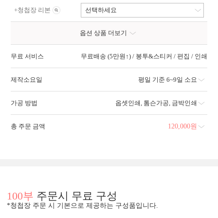
+
청첩장 리본
선택하세요
옵션 상품 더보기
무료 서비스
무료배송 (5만원↑) / 봉투&스티커 / 편집 / 인쇄
제작소요일
평일 기준 6~9일 소요
가공 방법
옵셋인쇄
,
톰슨가공
,
금박인쇄
총 주문 금액
120,000
원
100부
주문시 무료 구성
*청첩장 주문 시 기본으로 제공하는 구성품입니다.