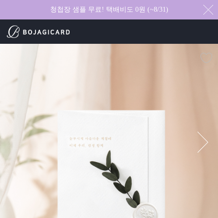
청첩장 샘플 무료! 택배비도 0원 (~8/31)