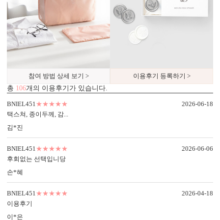
실용성과 감성을 모두 담으세요.
참여 방법 상세 보기 >
이용후기 등록하기 >
총
106
개의 이용후기가 있습니다.
BNIEL451
★★★★★
2026-06-18
디자인형
기본 주소형
택스쳐, 종이두께, 감...
신랑신부 이름, 예식일을 인쇄할
수신인 주소, 연락처 등을 기재할
김*진
수 있습니다.
수 있습니다.
BNIEL451
★★★★★
2026-06-06
후회없는 선택입니당
손*혜
BNIEL451
★★★★★
2026-04-18
이용후기
이*은