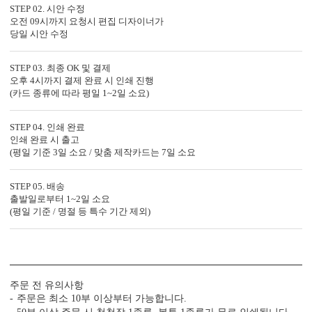
STEP 02. 시안 수정
오전 09시까지 요청시 편집 디자이너가
당일 시안 수정
STEP 03. 최종 OK 및 결제
오후 4시까지 결제 완료 시 인쇄 진행
(카드 종류에 따라 평일 1~2일 소요)
자세히 보기
<
1
/
7
>
STEP 04. 인쇄 완료
인쇄 완료 시 출고
(평일 기준 3일 소요 / 맞춤 제작카드는 7일 소요
STEP 05. 배송
출발일로부터 1~2일 소요
편리함 더하기
(평일 기준 / 명절 등 특수 기간 제외)
시간이 부족한 당신을 위한 다양한 편의 서비스가 준비되어 있습니
다.
(주문 단계에서 이용하실 수 있는 서비스입니다.)
빠른 제작 서비스
수작업 서비스
수신인 주소 인쇄
주문 전 유의사항
주문은 최소 10부 이상부터 가능합니다.