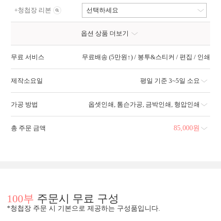
+
청첩장 리본
선택하세요
옵션 상품 더보기
무료 서비스
무료배송 (5만원↑) / 봉투&스티커 / 편집 / 인쇄
제작소요일
평일 기준 3~5일 소요
가공 방법
옵셋인쇄
,
톰슨가공
,
금박인쇄
,
형압인쇄
총 주문 금액
85,000
원
100부
주문시 무료 구성
*청첩장 주문 시 기본으로 제공하는 구성품입니다.