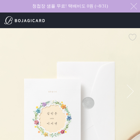
청첩장 샘플 무료! 택배비도 0원 (~8/31)