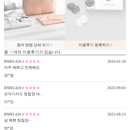
참여 방법 상세 보기 >
이용후기 등록하기 >
총
94
개의 이용후기가 있습니다.
디자인형
기본 주소형
BNIEL420
★★★★★
2026-01-28
신랑신부 이름, 예식일을 인쇄할
수신인 주소, 연락처 등을 기재할
아주 예쁘고 만족해요
수 있습니다.
수 있습니다.
양*영
BNIEL420
★★★★★
2025-09-03
보자기카드 청첩장 대...
이*민
BNIEL420
★★★★★
2025-08-23
넘 예쁜 청첩장~
박*은