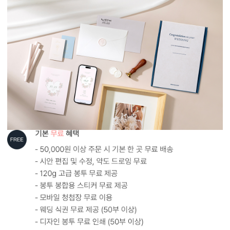
형태 및 구성
카드 115x173(mm) / 세로3단 / 봉투120x180(mm)
봉합용 스티커 기본 구성입니다.