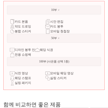
10부
카드 본품
시안 편집
약도 드로잉
카드 봉투
봉합 스티커
모바일 청첩장
50부
디자인 봉투 인쇄
웨딩 식권
전용 쇼핑백
100부 (사은품 선택 1종)
식전 영상
모바일 웨딩 영상
웨딩 스탬프
실링 스티커
실링 패키지
함께 비교하면 좋은 제품