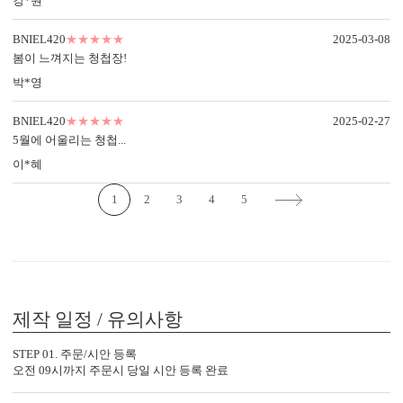
강*원
BNIEL420
★★★★★
2025-03-08
봄이 느껴지는 청첩장!
박*영
OFFSET PRINTING
FOIL STAMP
EMBO
BNIEL420
★★★★★
2025-02-27
<
1
/
3
>
5월에 어울리는 청첩...
이*혜
1
2
3
4
5
감성 더하기
당신만의 특별한 청첩장을 위한
다양한 옵션 상품이 준비되어 있습니다.
실링 스탬프
실링 스티커
디자인 스티커
프리저브드
제작 일정 / 유의사항
카드 봉투
청첩장 리본
클로버+엽서
STEP 01. 주문/시안 등록
오전 09시까지 주문시 당일 시안 등록 완료