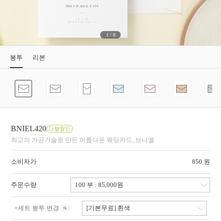
1
/
8
봉투
리본
BNIEL420
최고의 가공기술로 만든 아름다운 웨딩카드, 브니엘
소비자가
850 원
주문수량
+
세트 봉투 변경
[기본무료] 흰색