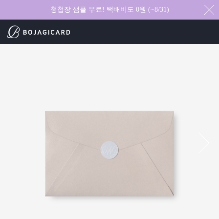
청첩장 샘플 무료! 택배비도 0원 (~8/31)