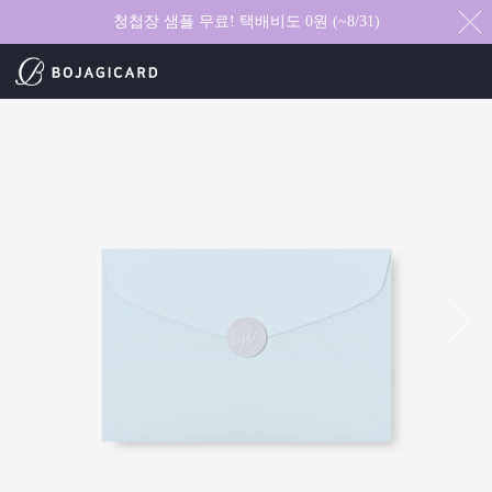
청첩장 샘플 무료! 택배비도 0원 (~8/31)