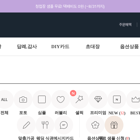
청첩장 샘플 무료! 택배비도 0원 (~8/31까지)
주문혜택
상
답례,감사
DIY카드
초대장
옵션상품
전체
포토
심플
러블리
셀픽
프리미엄
NEW (
)
BES
32
맞춤가공
웨딩 식권
메시지카드
옵션상품
무료 샘플 신청 (
)
0