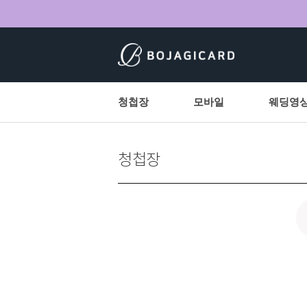
청첩장
모바일
웨딩영
청첩장