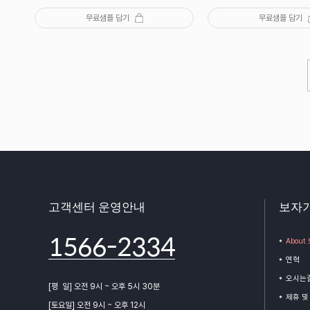
무료샘플 담기
무료샘플 담기
고객센터 운영안내
보자
1566-2334
Abou
연혁
오시는
[평 일] 오전 9시 ~ 오후 5시 30분
제휴 및
[토요일] 오전 9시 ~ 오후 12시