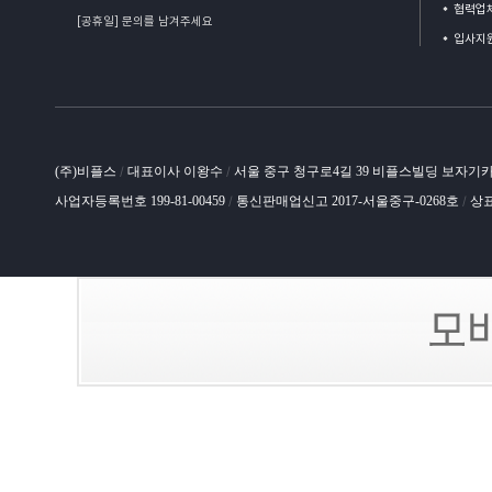
협력업체
[공휴일] 문의를 남겨주세요
입사지
(주)비플스
대표이사 이왕수
서울 중구 청구로4길 39 비플스빌딩 보자기
/
/
사업자등록번호 199-81-00459
통신판매업신고 2017-서울중구-0268호
상표
/
/