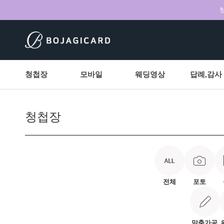
청
청첩장
모바일
웨딩영상
답례,감사
청첩장
전체
포토
맞춤가공