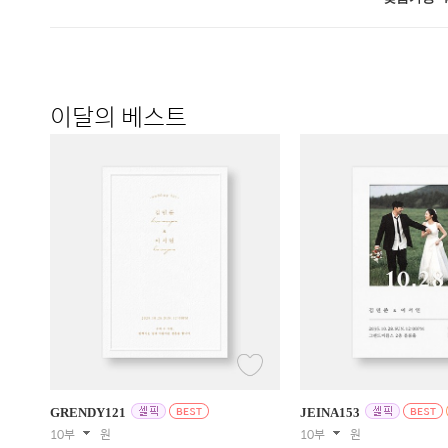
이달의 베스트
GRENDY
121
JEINA
153
10부
원
10부
원