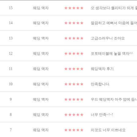
15
웨딩 액자
오 생각보다 퀄리티가 되게 
14
웨딩 액자
깔끔하고 예뻐서 마음에 들어
13
웨딩 액자
고급스러우니 조아요
12
웨딩 액자
포토테이블에 놓을 액자^^
11
웨딩 액자
웨딩액자 후기
10
웨딩 액자
만족합니다.
9
웨딩 액자
우드 웨딩액자 아주 맘에 듭
8
웨딩 액자
너무 만족~!~!
7
웨딩 액자
이것도 너무 이쁘네요