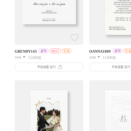
GRENDY
143
OANNA
1089
10부
13,000
원
10부
13,000
원
무료샘플 담기
무료샘플 담기