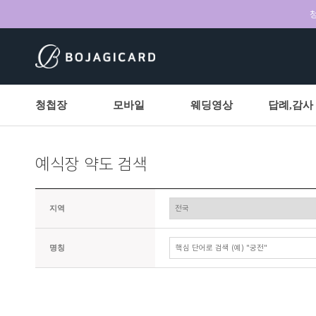
청
청첩장
모바일
웨딩영상
답례,감사
예식장 약도 검색
지역
명칭