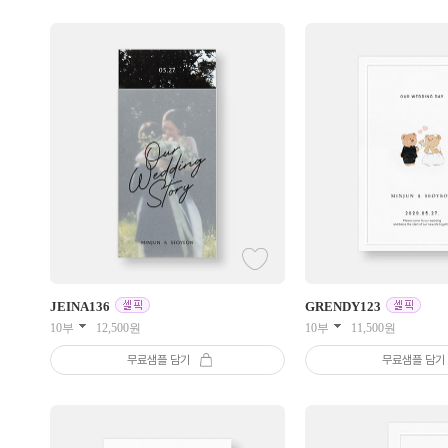
JEINA
136
GRENDY
123
10부
12,500
원
10부
11,500
원
무료샘플 담기
무료샘플 담기