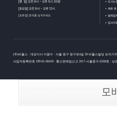
[평 일] 오전 9시 ~ 오후 5시 30분
오시는
[토요일] 오전 9시 ~ 오후 12시
제휴 및
[공휴일] 문의를 남겨주세요
협력업체
입사지
(주)비플스
대표이사 이왕수
서울 중구 청구로4길 39 비플스빌딩 보자기
/
/
사업자등록번호 199-81-00459
통신판매업신고 2017-서울중구-0268호
상표
/
/