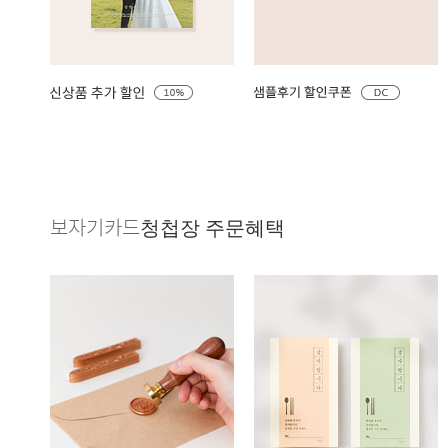
보자기카드
청첩장 주문혜택