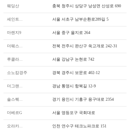
웨딩산
충북 청주시 상당구 낭성면 산성로 690
세인트...
서울 서초구 남부순환로289길 5
마렌지9
서울 중구 을지로 264
더웨스...
전북 전주시 완산구 쑥고개로 242-31
루클라...
서울 강남구 논현로 742
소노캄경주
경북 경주시 보문로 402-12
더그랜...
경남 통영시 항북길 12-9
솔스퀘...
경기 용인시 기흥구 용구대로 2354
더베르G
서울 영등포구 국회대로
오라카...
인천 연수구 테크노파크로 151