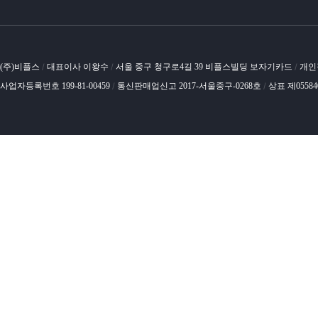
(주)비플스
대표이사 이왕수
서울 중구 청구로4길 39 비플스빌딩 보자기카드
개인
/
/
/
사업자등록번호 199-81-00459
통신판매업신고 2017-서울중구-0268호
상표 제0558
/
/