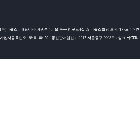
(주)비플스
대표이사 이왕수
서울 중구 청구로4길 39 비플스빌딩 보자기카드
개인
/
/
/
사업자등록번호 199-81-00459
통신판매업신고 2017-서울중구-0268호
상표 제0558
/
/