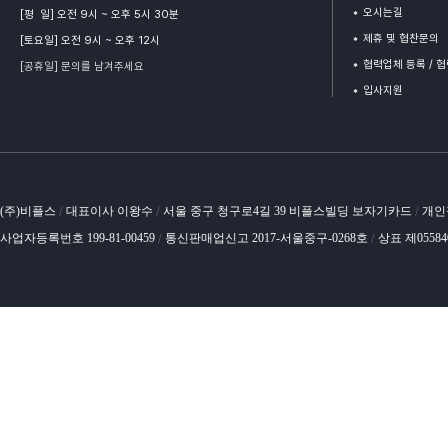
오시는길
[평 일] 오전 9시 ~ 오후 5시 30분
제휴 및 협찬문의
[토요일] 오전 9시 ~ 오후 12시
협력업체 등록 / 
[공휴일] 문의를 남겨주세요
입사지원
(주)비플스
대표이사 이왕수
서울 중구 청구로4길 39 비플스빌딩 보자기카드
개인
/
/
/
사업자등록번호 199-81-00459
통신판매업신고 2017-서울중구-0268호
상표 제0558
/
/