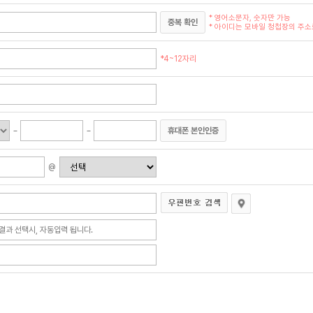
* 영어소문자, 숫자만 가능
중복 확인
* 아이디는 모바일 청첩장의 주소로
*4~12자리
휴대폰 본인인증
@