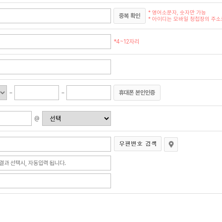
* 영어소문자, 숫자만 가능
중복 확인
* 아이디는 모바일 청첩장의 주소로
*4~12자리
휴대폰 본인인증
@