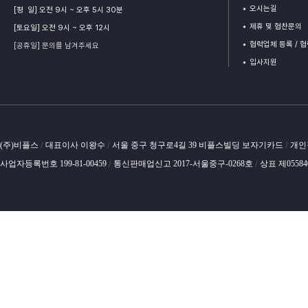
오시는길
[평 일] 오전 9시 ~ 오후 5시 30분
제휴 및 협찬문의
[토요일] 오전 9시 ~ 오후 12시
협력업체 등록 / 
[공휴일] 문의를 남겨주세요
입사지원
(주)비플스
대표이사 이왕수
서울 중구 청구로4길 39 비플스빌딩 보자기카드
개인
/
/
/
사업자등록번호 199-81-00459
통신판매업신고 2017-서울중구-0268호
상표 제0558
/
/