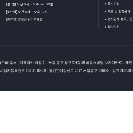
오시는길
[평 일] 오전 9시 ~ 오후 5시 30분
제휴 및 협찬문의
[토요일] 오전 9시 ~ 오후 12시
협력업체 등록 / 
[공휴일] 문의를 남겨주세요
입사지원
(주)비플스
대표이사 이왕수
서울 중구 청구로4길 39 비플스빌딩 보자기카드
개인
/
/
/
사업자등록번호 199-81-00459
통신판매업신고 2017-서울중구-0268호
상표 제0558
/
/