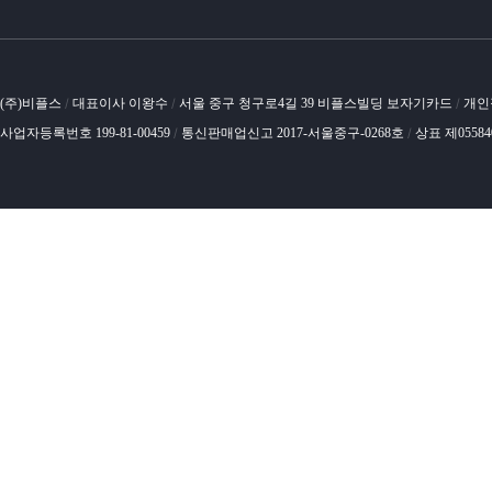
(주)비플스
대표이사 이왕수
서울 중구 청구로4길 39 비플스빌딩 보자기카드
개인
/
/
/
사업자등록번호 199-81-00459
통신판매업신고 2017-서울중구-0268호
상표 제0558
/
/