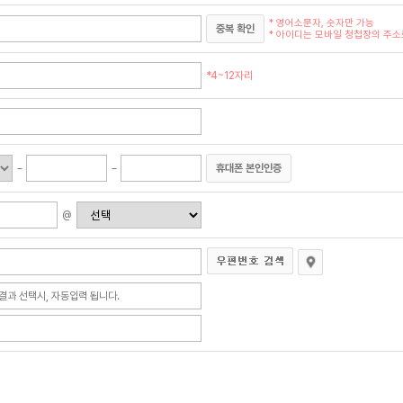
* 영어소문자, 숫자만 가능
중복 확인
* 아이디는 모바일 청첩장의 주소로
*4~12자리
휴대폰 본인인증
@