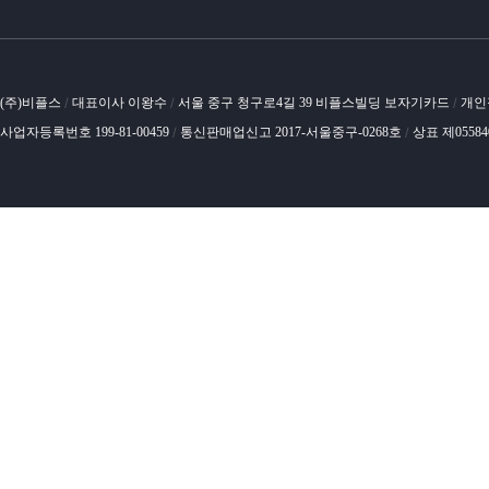
(주)비플스
대표이사 이왕수
서울 중구 청구로4길 39 비플스빌딩 보자기카드
개인
/
/
/
사업자등록번호 199-81-00459
통신판매업신고 2017-서울중구-0268호
상표 제0558
/
/