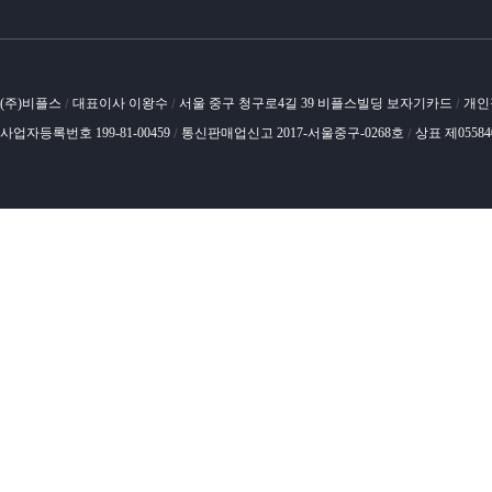
(주)비플스
대표이사 이왕수
서울 중구 청구로4길 39 비플스빌딩 보자기카드
개인
/
/
/
사업자등록번호 199-81-00459
통신판매업신고 2017-서울중구-0268호
상표 제0558
/
/