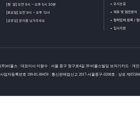
오시는길
[평 일] 오전 9시 ~ 오후 5시 30분
제휴 및 협찬문의
[토요일] 오전 9시 ~ 오후 12시
협력업체 등록 / 
[공휴일] 문의를 남겨주세요
입사지원
(주)비플스
대표이사 이왕수
서울 중구 청구로4길 39 비플스빌딩 보자기카드
개인
/
/
/
사업자등록번호 199-81-00459
통신판매업신고 2017-서울중구-0268호
상표 제0558
/
/