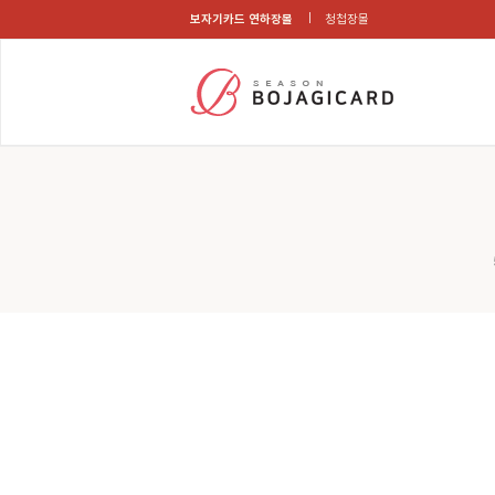
보자기카드 연하장몰
청첩장몰