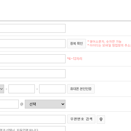
* 영어소문자, 숫자만 가능
중복 확인
* 아이디는 모바일 청첩장의 주소로
*4~12자리
휴대폰 본인인증
@