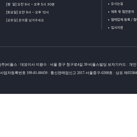
오시는길
[평 일] 오전 9시 ~ 오후 5시 30분
제휴 및 협찬문의
[토요일] 오전 9시 ~ 오후 12시
협력업체 등록 / 
[공휴일] 문의를 남겨주세요
입사지원
(주)비플스
대표이사 이왕수
서울 중구 청구로4길 39 비플스빌딩 보자기카드
개인
/
/
/
사업자등록번호 199-81-00459
통신판매업신고 2017-서울중구-0268호
상표 제0558
/
/