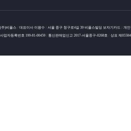
(주)비플스
대표이사 이왕수
서울 중구 청구로4길 39 비플스빌딩 보자기카드
개인
/
/
/
사업자등록번호 199-81-00459
통신판매업신고 2017-서울중구-0268호
상표 제0558
/
/