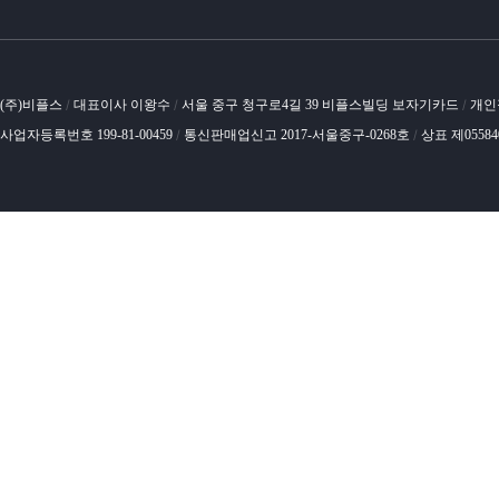
(주)비플스
대표이사 이왕수
서울 중구 청구로4길 39 비플스빌딩 보자기카드
개인
/
/
/
사업자등록번호 199-81-00459
통신판매업신고 2017-서울중구-0268호
상표 제0558
/
/