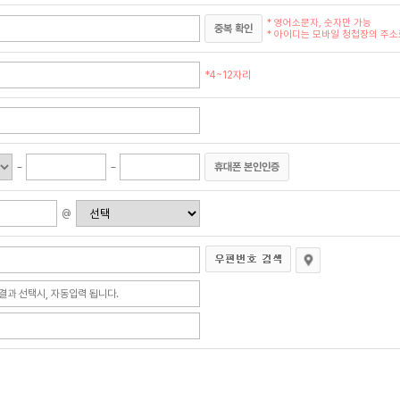
* 영어소문자, 숫자만 가능
중복 확인
* 아이디는 모바일 청첩장의 주소로
*4~12자리
휴대폰 본인인증
@