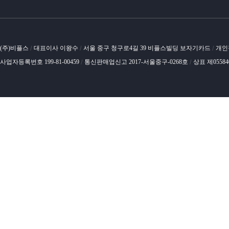
(주)비플스
대표이사 이왕수
서울 중구 청구로4길 39 비플스빌딩 보자기카드
개인
/
/
/
사업자등록번호 199-81-00459
통신판매업신고 2017-서울중구-0268호
상표 제0558
/
/