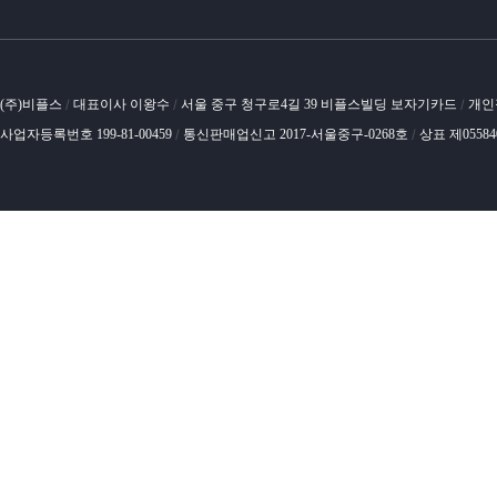
(주)비플스
대표이사 이왕수
서울 중구 청구로4길 39 비플스빌딩 보자기카드
개인
/
/
/
사업자등록번호 199-81-00459
통신판매업신고 2017-서울중구-0268호
상표 제0558
/
/