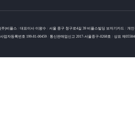
(주)비플스
대표이사 이왕수
서울 중구 청구로4길 39 비플스빌딩 보자기카드
개인
/
/
/
사업자등록번호 199-81-00459
통신판매업신고 2017-서울중구-0268호
상표 제0558
/
/