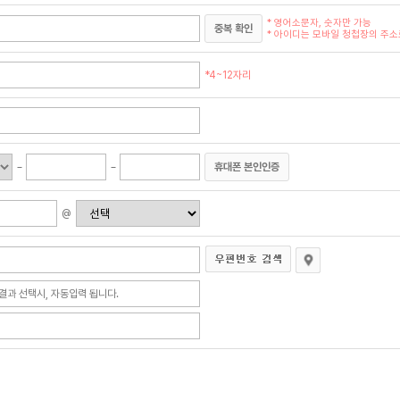
* 영어소문자, 숫자만 가능
중복 확인
* 아이디는 모바일 청첩장의 주소로
*4~12자리
휴대폰 본인인증
@