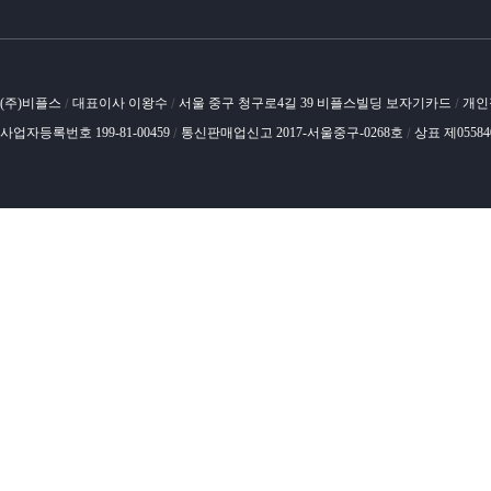
(주)비플스
대표이사 이왕수
서울 중구 청구로4길 39 비플스빌딩 보자기카드
개인
/
/
/
사업자등록번호 199-81-00459
통신판매업신고 2017-서울중구-0268호
상표 제0558
/
/