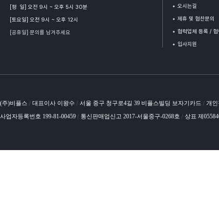
오시는길
[평 일] 오전 9시 ~ 오후 5시 30분
제휴 및 협찬문의
[토요일] 오전 9시 ~ 오후 12시
협력업체 등록 / 
[공휴일] 문의를 남겨주세요
입사지원
(주)비플스
대표이사 이왕수
서울 중구 청구로4길 39 비플스빌딩 보자기카드
개인
/
/
/
사업자등록번호 199-81-00459
통신판매업신고 2017-서울중구-0268호
상표 제0558
/
/