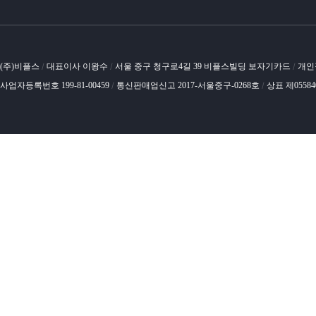
(주)비플스
대표이사 이왕수
서울 중구 청구로4길 39 비플스빌딩 보자기카드
개인
/
/
/
사업자등록번호 199-81-00459
통신판매업신고 2017-서울중구-0268호
상표 제0558
/
/