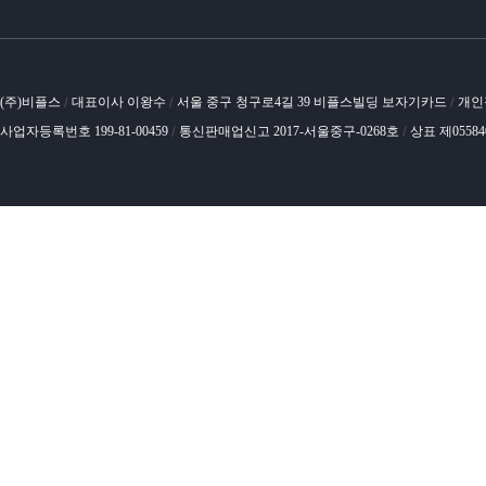
(주)비플스
대표이사 이왕수
서울 중구 청구로4길 39 비플스빌딩 보자기카드
개인
/
/
/
사업자등록번호 199-81-00459
통신판매업신고 2017-서울중구-0268호
상표 제0558
/
/