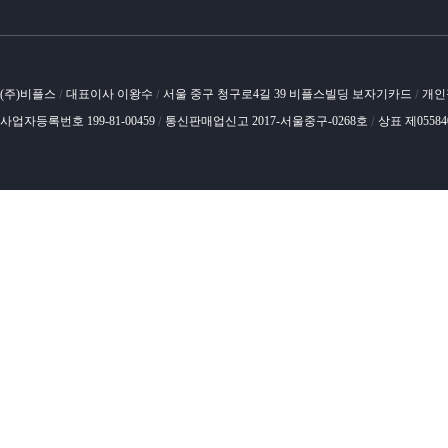
(주)비플스
대표이사 이왕수
서울 중구 청구로4길 39 비플스빌딩 보자기카드
개인
/
/
/
사업자등록번호 199-81-00459
통신판매업신고 2017-서울중구-0268호
상표 제0558
/
/