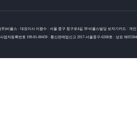
(주)비플스
대표이사 이왕수
서울 중구 청구로4길 39 비플스빌딩 보자기카드
개인
/
/
/
사업자등록번호 199-81-00459
통신판매업신고 2017-서울중구-0268호
상표 제0558
/
/