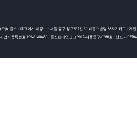
(주)비플스
대표이사 이왕수
서울 중구 청구로4길 39 비플스빌딩 보자기카드
개인
/
/
/
사업자등록번호 199-81-00459
통신판매업신고 2017-서울중구-0268호
상표 제0558
/
/