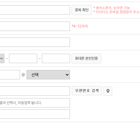
* 영어소문자, 숫자만 가능
중복 확인
* 아이디는 모바일 청첩장의 주소로
*4~12자리
휴대폰 본인인증
@