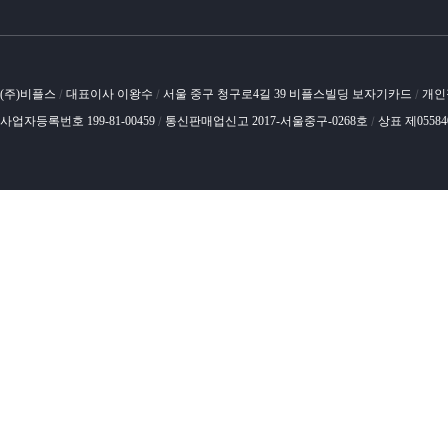
(주)비플스
대표이사 이왕수
서울 중구 청구로4길 39 비플스빌딩 보자기카드
개인
/
/
/
사업자등록번호 199-81-00459
통신판매업신고 2017-서울중구-0268호
상표 제0558
/
/