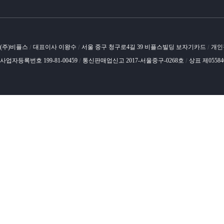
(주)비플스
대표이사 이왕수
서울 중구 청구로4길 39 비플스빌딩 보자기카드
개인
/
/
/
사업자등록번호 199-81-00459
통신판매업신고 2017-서울중구-0268호
상표 제0558
/
/