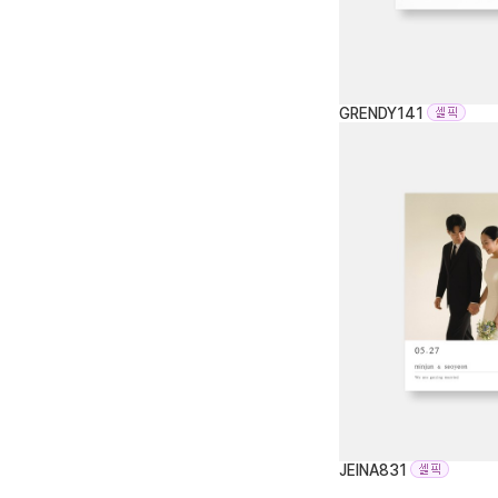
GRENDY141
JEINA831