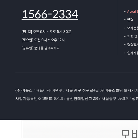
1566-2334
Abou
연혁
오시는
[평 일] 오전 9시 ~ 오후 5시 30분
제휴 및
[토요일] 오전 9시 ~ 오후 12시
협력업체
[공휴일] 문의를 남겨주세요
입사지
(주)비플스
대표이사 이왕수
서울 중구 청구로4길 39 비플스빌딩 보자기
/
/
사업자등록번호 199-81-00459
통신판매업신고 2017-서울중구-0268호
상표
/
/