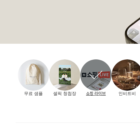
쇼핑 라이브
무료 샘플
셀픽 청첩장
인비트비