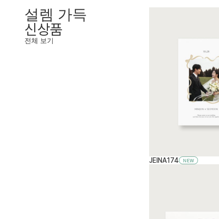
설렘 가득
신상품
전체 보기
JEINA174