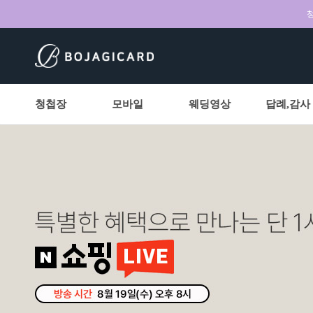
청
청첩장
모바일
웨딩영상
답례,감사