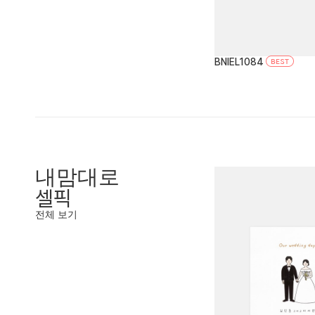
BNIEL1084
내맘대로
셀픽
전체 보기