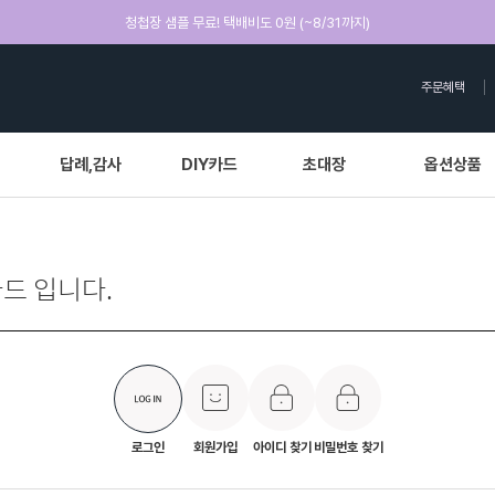
청첩장 샘플 무료! 택배비도 0원 (~8/31까지)
주문혜택
답례,감사
DIY카드
초대장
옵션상품
드 입니다.
로그인
회원가입
아이디 찾기
비밀번호 찾기