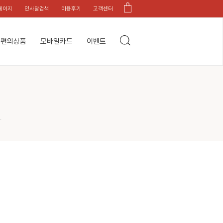
페이지
인사말검색
이용후기
고객센터
편의상품
모바일카드
이벤트
.