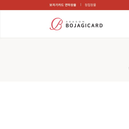
보자기카드 연하장몰
청첩장몰