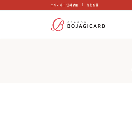
보자기카드 연하장몰
청첩장몰