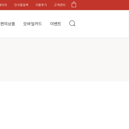
페이지
인사말검색
이용후기
고객센터
편의상품
모바일카드
이벤트
.