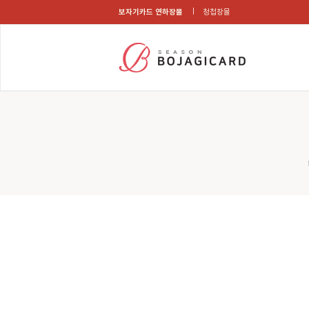
보자기카드 연하장몰
청첩장몰