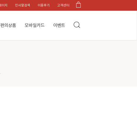
페이지
인사말검색
이용후기
고객센터
편의상품
모바일카드
이벤트
.