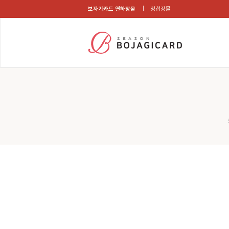
보자기카드 연하장몰
청첩장몰