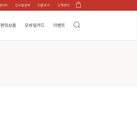
페이지
인사말검색
이용후기
고객센터
편의상품
모바일카드
이벤트
.