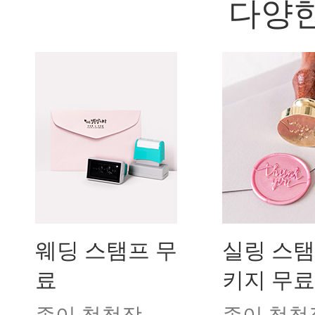
다양한
웨딩 스탬프 무
실링 스탬
료
키지 무료