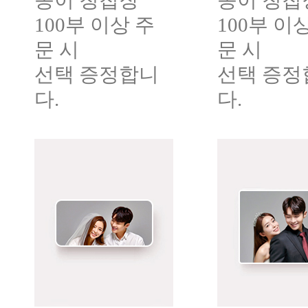
종이 청첩장
종이 청첩
100부 이상 주
100부 이
문 시
문 시
선택 증정합니
선택 증정
다.
다.