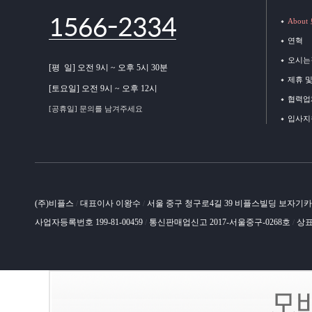
1566-2334
Abou
연혁
오시는
[평 일] 오전 9시 ~ 오후 5시 30분
제휴 
[토요일] 오전 9시 ~ 오후 12시
협력업
[공휴일] 문의를 남겨주세요
입사지
(주)비플스
대표이사 이왕수
서울 중구 청구로4길 39 비플스빌딩 보자기
/
/
사업자등록번호 199-81-00459
통신판매업신고 2017-서울중구-0268호
상표
/
/