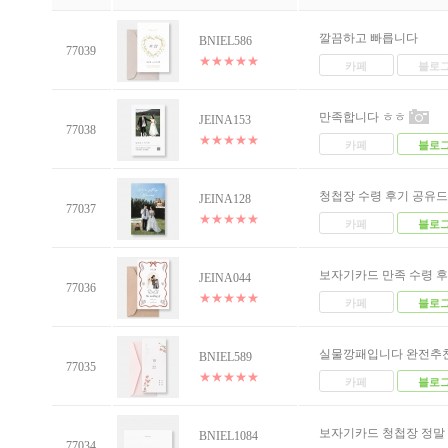
깔끔하고 빠릅니다
BNIEL586
77039
★
★
★
★
★
카페
블로
만족합니다 ㅎㅎ
JEINA153
77038
★
★
★
★
★
카페
블로
청첩장 수령 후기 공유드.
JEINA128
77037
★
★
★
★
★
카페
블로
보자기카드 만족 수령 후.
JEINA044
77036
★
★
★
★
★
카페
블로
실물깡패입니다 완전추천.
BNIEL589
77035
★
★
★
★
★
카페
블로
보자기카드 청첩장 정말 .
BNIEL1084
77034