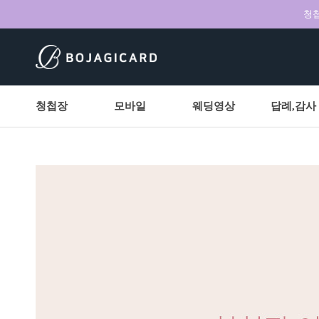
청첩
청첩장
모바일
웨딩영상
답례,감사